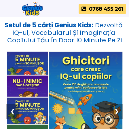
0768 455 261
Setul de 5 cărți Genius Kids:
 Dezvoltă 
IQ-ul, Vocabularul Și Imaginația 
Copilului Tău În Doar 10 Minute Pe Zi
❮
❯