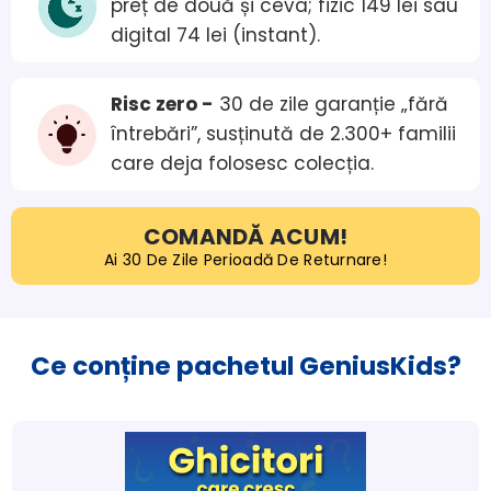
preț de două și ceva; fizic 149 lei sau 
digital 74 lei (instant).
Risc zero -
 30 de zile garanție „fără 
întrebări”, susținută de 2.300+ familii 
care deja folosesc colecția.
COMANDĂ ACUM!
Ai 30 De Zile Perioadă De Returnare!
Ce co
nține pachetul GeniusKids?