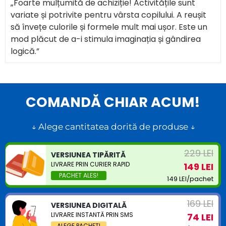
„Foarte mulțumită de achiziție! Activitățile sunt 
variate și potrivite pentru vârsta copilului. A reușit 
să învețe culorile și formele mult mai ușor. Este un 
mod plăcut de a-i stimula imaginația și gândirea 
logică.”
COMANDĂ CHIAR ACUM!
↓ Alege cantitatea dorită de produse ↓
229 LEI
VERSIUNEA TIPĂRITĂ
LIVRARE PRIN CURIER RAPID
149 LEI
149 LEI/pachet
169 LEI
VERSIUNEA DIGITALĂ
LIVRARE INSTANTĂ PRIN SMS
74 LEI