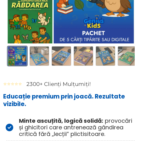
⭐⭐⭐⭐⭐
_
2300+ Clienți Mulțumiți!
Educație premium prin joacă. Rezultate 
vizibile.
Minte ascuțită, logică solidă:
 provocări 
și ghicitori care antrenează gândirea 
critică fără „lecții” plictisitoare.